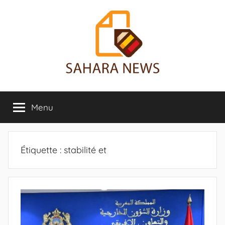
Aller
au
contenu
Sahara
Toute
l'info
Menu
News
sur
le
Sahara
révélée
Étiquette :
stabilité et