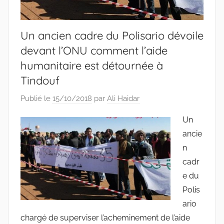
Un ancien cadre du Polisario dévoile
devant l’ONU comment l’aide
humanitaire est détournée à
Tindouf
Publié le
15/10/2018
par
Ali Haidar
Un
ancie
n
cadr
e du
Polis
ario
chargé de superviser l’acheminement de l’aide