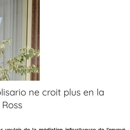
isario ne croit plus en la
 Ross
us vouloir de la médiation infructueuse de l’envoyé