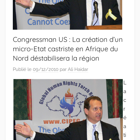
Congressman US : La création d’un
micro-Etat castriste en Afrique du
Nord déstabilisera la région
Publié le
09/12/2010
par
Ali Haidar
L
a
c
r
é
a
ti