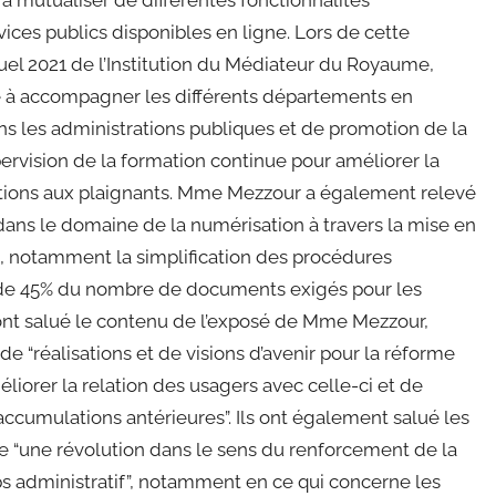
e à mutualiser de différentes fonctionnalités
rvices publics disponibles en ligne. Lors de cette
uel 2021 de l’Institution du Médiateur du Royaume,
 à accompagner les différents départements en
ns les administrations publiques et de promotion de la
upervision de la formation continue pour améliorer la
ations aux plaignants. Mme Mezzour a également relevé
 dans le domaine de la numérisation à travers la mise en
, notamment la simplification des procédures
s de 45% du nombre de documents exigés pour les
 ont salué le contenu de l’exposé de Mme Mezzour,
“réalisations et de visions d’avenir pour la réforme
méliorer la relation des usagers avec celle-ci et de
 accumulations antérieures”. Ils ont également salué les
me “une révolution dans le sens du renforcement de la
ps administratif”, notamment en ce qui concerne les