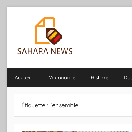
Aller
au
contenu
Sahara
Toute
l'info
Accueil
L’Autonomie
Histoire
Do
sur
News
le
Sahara
révélée
Étiquette :
l’ensemble