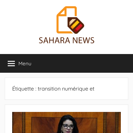
Aller
au
contenu
Sahara
Toute
l'info
Menu
News
sur
le
Sahara
révélée
Étiquette :
transition numérique et