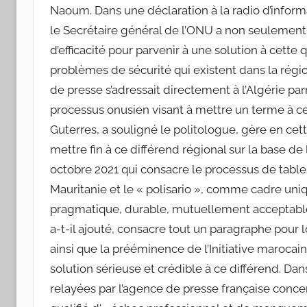
Naoum. Dans une déclaration à la radio d’infor
le Secrétaire général de l’ONU a non seulement a
d’efficacité pour parvenir à une solution à cette 
problèmes de sécurité qui existent dans la régi
de presse s’adressait directement à l’Algérie parr
processus onusien visant à mettre un terme à ce co
Guterres, a souligné le politologue, gère en cet
mettre fin à ce différend régional sur la base de
octobre 2021 qui consacre le processus de tables 
Mauritanie et le « polisario », comme cadre uniqu
pragmatique, durable, mutuellement acceptable 
a-t-il ajouté, consacre tout un paragraphe pour lo
ainsi que la prééminence de l’Initiative maroc
solution sérieuse et crédible à ce différend. Da
relayées par l’agence de presse française concern