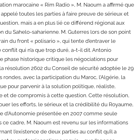
mation marocaine « Rim Radio », M. Naoum a affirmé que
ppelé toutes les parties à faire preuve de sérieux et
question, mais a en plus lié ce différend régional aux
on du Sahelo-saharienne. M. Guterres lors de son point
ain du front « polisario », qui tente d’entraver le
nflit qui n’a que trop duré, a-t-il dit. Antonio
te phase historique critique les négociations pour
 la résolution 2602 du Conseil de sécurité adoptée le 29
rondes, avec la participation du Maroc, l’Algérie, la
e pour parvenir à la solution politique, réaliste,
et de compromis à cette question. Cette résolution,
uer les efforts, le sérieux et la crédibilité du Royaume,
aine d’Autonomie présentée en 2007 comme seule
ns ce cadre, M. Naoum est revenu sur les informations
ant l’existence de deux parties au conflit qu’il a