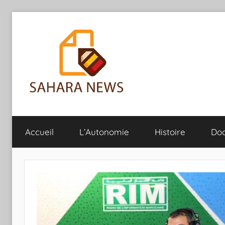
Aller
au
contenu
Sahara
Toute
l'info
Accueil
L’Autonomie
Histoire
Do
sur
News
le
Sahara
révélée