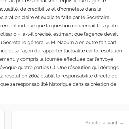
ent au professionnalisme requis » que l’agence
ctualité, de crédibilité et d’honnêteté dans la
claration claire et explicite faite par le Secrétaire
airement indiqué que la question concernait les quatre
polisario », a-t-il précisé, estimant que l’agence devait
 Secrétaire général ». M. Naoum a en outre fait part
nce et sa façon de rapporter l’actualité car la résolution
lement, y compris la tournée effectuée par l’envoyé
évoque quatre parties (…). Une résolution qui dérange
 La résolution 2602 établit la responsabilité directe de
i que sa responsabilité historique dans sa création de
Article suivant