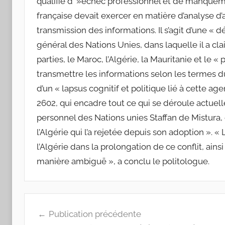
qualifié d' »échec professionnel et de manquem
française devait exercer en matière d’analyse d’a
transmission des informations. Il s’agit d’une « dé
général des Nations Unies, dans laquelle il a cl
parties, le Maroc, l’Algérie, la Mauritanie et le « 
transmettre les informations selon les termes du
d’un « lapsus cognitif et politique lié à cette age
2602, qui encadre tout ce qui se déroule actuel
personnel des Nations unies Staffan de Mistura, 
l’Algérie qui l’a rejetée depuis son adoption ». «
l’Algérie dans la prolongation de ce conflit, ains
manière ambiguë », a conclu le politologue.
Navigation
Publication précédente
de