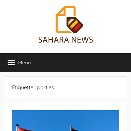
Aller
au
contenu
Sahara
Toute
l'info
Menu
News
sur
le
Sahara
révélée
Étiquette :
parties