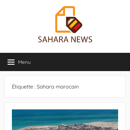
Aller
au
contenu
Sahara
Toute
l'info
Menu
News
sur
le
Sahara
révélée
Étiquette :
Sahara marocain