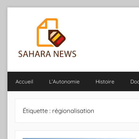
Aller
au
contenu
Sahara
Toute
l'info
Accueil
L’Autonomie
Histoire
Do
sur
News
le
Sahara
révélée
Étiquette :
régionalisation