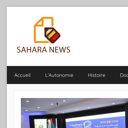
Aller
au
contenu
Sahara
Toute
l'info
Accueil
L’Autonomie
Histoire
Do
sur
News
le
Sahara
révélée