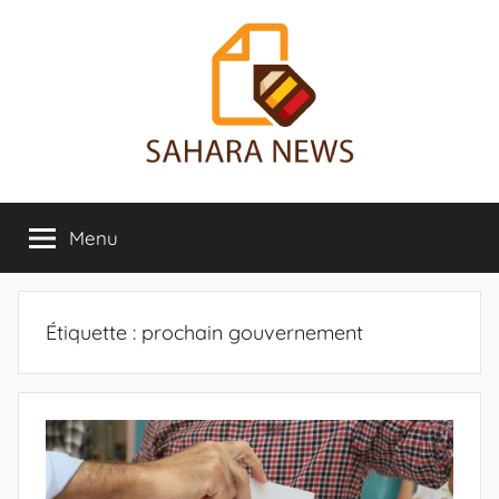
Aller
au
contenu
Sahara
Toute
l'info
Menu
News
sur
le
Sahara
révélée
Étiquette :
prochain gouvernement