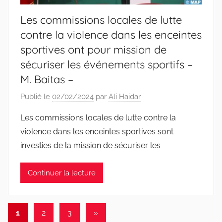
Les commissions locales de lutte
contre la violence dans les enceintes
sportives ont pour mission de
sécuriser les événements sportifs –
M. Baitas –
Publié le
02/02/2024
par
Ali Haidar
Les commissions locales de lutte contre la
violence dans les enceintes sportives sont
investies de la mission de sécuriser les
Continuer la lecture
Pagination
Articles
1
2
3
»