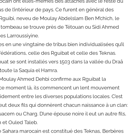
rocain ont elles-mêmes des attaches avec le reste du
 de l’intérieur de pays. Ce furent en général des
Rguibi, neveu de Moulay Abdelslam Ben M’chich, le
e tombeau se trouve près de Tétouan ou Sidi Ahmed
es Larroussiyine.
 en une vingtaine de tribus bien individualisées qu’il
dérations, celle des Rguibat et celle des Teknas.
t se sont installés vers 1503 dans la vallée du Draâ
 toute la Saquia el Hamra.
e Moulay Ahmed Dehbi confirme aux Rguibat la
 de ce moment là, ils commencent un lent mouvement
idement entre les diverses populations locales. C’est
eut deux fils qui donnèrent chacun naissance à un clan:
cem ou Charg. D’une épouse noire il eut un autre fils,
 et Ouled Taleb.
e Sahara marocain est constitué des Teknas, Berbères