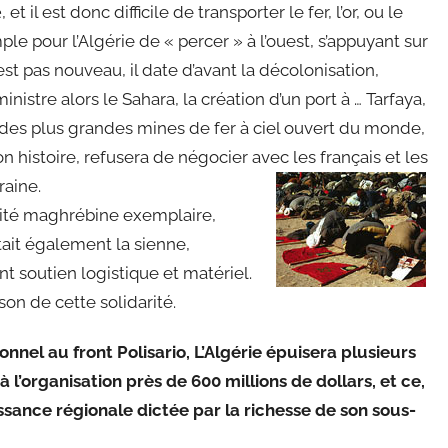
, et il est donc difficile de transporter le fer, l’or, ou le
e
mple pour l’Algérie de « percer » à l’ouest, s’appuyant sur
’est pas nouveau, il date d’avant la décolonisation,
istre alors le Sahara, la création d’un port à … Tarfaya,
e des plus grandes mines de fer à ciel ouvert du monde,
n histoire, refusera de négocier avec les français et les
raine.
arité maghrébine exemplaire,
tait également la sienne,
t soutien logistique et matériel.
son de cette solidarité.
nnel au front Polisario, L’Algérie épuisera plusieurs
l’organisation près de 600 millions de dollars, et ce,
issance régionale dictée par la richesse de son sous-