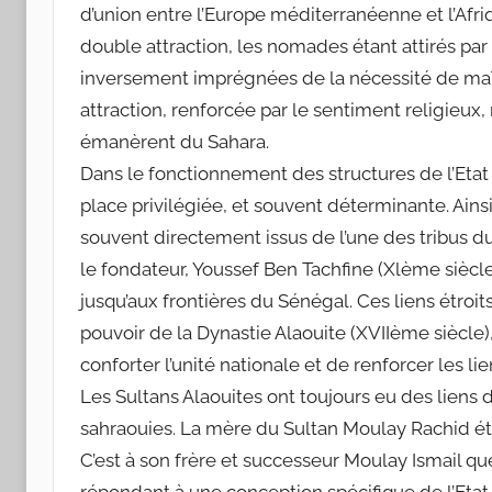
d’union entre l’Europe méditerranéenne et l’Afr
double attraction, les nomades étant attirés par 
inversement imprégnées de la nécessité de maîtr
attraction, renforcée par le sentiment religieux,
émanèrent du Sahara.
Dans le fonctionnement des structures de l’Etat
place privilégiée, et souvent déterminante. Ains
souvent directement issus de l’une des tribus d
le fondateur, Youssef Ben Tachfine (Xlème siècle
jusqu’aux frontières du Sénégal. Ces liens étroi
pouvoir de la Dynastie Alaouite (XVIIème siècle), 
conforter l’unité nationale et de renforcer les 
Les Sultans Alaouites ont toujours eu des liens 
sahraouies. La mère du Sultan Moulay Rachid éta
C’est à son frère et successeur Moulay Ismail qu
répondant à une conception spécifique de l’Etat