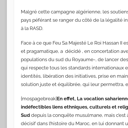
Malgré cette campagne algérienne, les soutiens
pays péférant se ranger du côté de la légalité i
à la RASD.
Face à ce que Feu Sa Majesté Le Roi Hassan II est
et pragamatique, a décidé , en concertation avec
populations du sud du Royaume-, de lancer des
qui respecte tous les standards internationaux 
identités, libération des initiatives, prise en mai
solution juste et équilibrée, qui leur permettra, e
{mospagebreak}
En effet, La vocation saharie
indéfectibles liens ethniques, culturels et rel
Sud
depuis la conquête musulmane, mais c’est à 
décisif dans l’histoire du Maroc, en lui donnant 