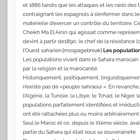
et 1886 tandis que les attaques et les raids des 
contraignant les espagnols à s’enfermer dans les 
matérielle d’exercer un contrôle du territoire. C
Cheikh Ma El Ainin qui agissait comme représen
devint à partir de1890, le chef de la résistance 
l’Ouest saharien.{mospagebreak}
Les populatio
Les populations vivant dans le Sahara marocain s
par la religion et la marocanité.
Historiquement, politiquement, linguistiquemen
n’existe pas de «peuple sahraoui ». En revanche
l’Algérie, la Tunisie, la Libye, le Tchad, le Niger,
populations parfaitement identifiées et irréduct
ont été rattachées plus ou moins arbitrairemen
Seul le Maroc et ce, depuis le Xlème siècle, avai
partie du Sahara qui était sous sa souveraineté.