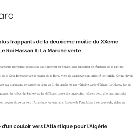
hara
 plus frappants de la deuxième moitié du XXème
é Le Roi Hassan II: La Marche verte
cheurs reprennent possession pacifiquement du Sahara, sans rencontrer de résistance de la part des
e la Cour Internationale de justice de la Haye, vient de parachever son intégrité territoriale. Ce qui devait
lace aux marocains, se transforme alors au fil des années en une véritable partie d’échecs. Le Maroc, fort de
geances des tribus du Sud envers les différents souverains marocains, refusera de se plier aux multiples
 les moyens de percer vers l’Atlantique, ouvrant ainsi la route de l’Amérique à ses sous-sols, riches en
 d’un couloir vers l’Atlantique pour l’Algérie