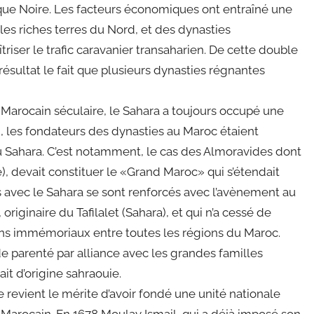
ique Noire. Les facteurs économiques ont entraîné une
les riches terres du Nord, et des dynasties
iser le trafic caravanier transaharien. De cette double
 résultat le fait que plusieurs dynasties régnantes
 Marocain séculaire, le Sahara a toujours occupé une
i, les fondateurs des dynasties au Maroc étaient
u Sahara. C’est notamment, le cas des Almoravides dont
), devait constituer le «Grand Maroc» qui s’étendait
ts avec le Sahara se sont renforcés avec l’avènement au
originaire du Tafilalet (Sahara), et qui n’a cessé de
liens immémoriaux entre toutes les régions du Maroc.
de parenté par alliance avec les grandes familles
it d’origine sahraouie.
e revient le mérite d’avoir fondé une unité nationale
 Marocain. En 1678 Moulay Ismail, qui a déjà imposé son