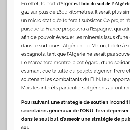
En effet, le port d’Alger
est loin du sud de l’Algéri
gaz sur plus de 1600 kilomètres. Il serait plus si
un micro état qu’elle ferait subsister. Ce projet n
puisque la France proposera à l’Espagne, qui admin
afin de pouvoir évacuer les minerais issus d’un
dans le sud-ouest Algérien. Le Maroc, fidèle à so
espagnols, tant que l’Algérie ne serait pas souve
Le Maroc fera montre, à cet égard, d’une solid
estimant que la lutte du peuple algérien frère é
soutenant les combattants du FLN, leur apportan
Mais les intérêts particuliers algériens auront rai
Poursuivant une stratégie de soutien inconditio
secrétaires généraux de l’ONU, fera dépenser à 
dans le seul but d’asseoir une stratégie de pu
sol.