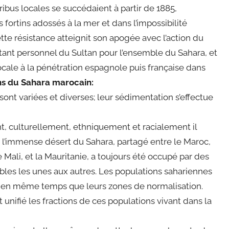
tribus locales se succédaient à partir de 1885,
fortins adossés à la mer et dans l’impossibilité
ette résistance atteignit son apogée avec l’action du
tant personnel du Sultan pour l’ensemble du Sahara, et
locale à la pénétration espagnole puis française dans
ns du Sahara marocain:
ont variées et diverses; leur sédimentation s’effectue
t, culturellement, ethniquement et racialement il
, l’immense désert du Sahara, partagé entre le Maroc,
 le Mali, et la Mauritanie, a toujours été occupé par des
ibles les unes aux autres. Les populations sahariennes
t en même temps que leurs zones de normalisation.
t unifié les fractions de ces populations vivant dans la