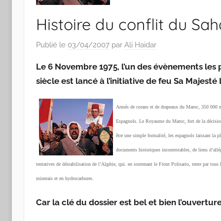
Histoire du conflit du Sa
Publié le
03/04/2007
par
Ali Haidar
Le 6 Novembre 1975, l’un des évènements les
siècle est lancé à l’initiative de feu Sa Majest
Armés de corans et de drapeaux du Maroc, 350 000 mar
Espagnols. Le Royaume du Maroc, fort de la décision d
être une simple formalité, les espagnols laissant la p
documents historiques incontestables, de liens d’allé
tentatives de déstabilisation de l’Algérie, qui. en soutenant le Front Polisario, tente par tous
minerais et en hydrocarbures.
Car la clé du dossier est bel et bien l’ouverture