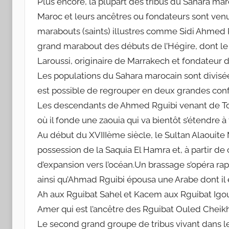
Plus encore, la plupart des tribus du Sahara ma
Maroc et leurs ancêtres ou fondateurs sont venus
marabouts (saints) illustres comme Sidi Ahmed 
grand marabout des débuts de l’Hégire, dont l
Laroussi, originaire de Marrakech et fondateur d
Les populations du Sahara marocain sont divisées
est possible de regrouper en deux grandes confé
Les descendants de Ahmed Rguibi venant de Toua
où il fonde une zaouia qui va bientôt s’étendre à
Au début du XVIIIème siècle, le Sultan Alaouit
possession de la Saquia El Hamra et, à partir
d’expansion vers l’océan.Un brassage s’opéra rap
ainsi qu’Ahmad Rguibi épousa une Arabe dont il 
Ah aux Rguibat Sahel et Kacem aux Rguibat Igoua
Amer qui est l’ancêtre des Rguibat Ouled Cheikh
Le second grand groupe de tribus vivant dans l