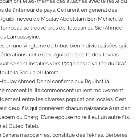
rocain ont elles-mêmes des attaches avec le reste du
 de l’intérieur de pays. Ce furent en général des
Rguibi, neveu de Moulay Abdelslam Ben M’chich, le
e tombeau se trouve près de Tétouan ou Sidi Ahmed
es Larroussiyine.
 en une vingtaine de tribus bien individualisées qu’il
dérations, celle des Rguibat et celle des Teknas.
t se sont installés vers 1503 dans la vallée du Draâ
 toute la Saquia el Hamra.
e Moulay Ahmed Dehbi confirme aux Rguibat la
 de ce moment là, ils commencent un lent mouvement
idement entre les diverses populations locales. C’est
eut deux fils qui donnèrent chacun naissance à un clan:
cem ou Charg. D’une épouse noire il eut un autre fils,
 et Ouled Taleb.
e Sahara marocain est constitué des Teknas, Berbères