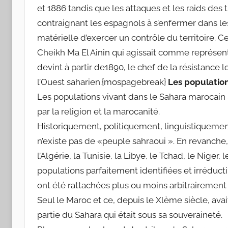
et 1886 tandis que les attaques et les raids des 
contraignant les espagnols à s’enfermer dans les 
matérielle d’exercer un contrôle du territoire. C
Cheikh Ma El Ainin qui agissait comme représen
devint à partir de1890, le chef de la résistance 
l’Ouest saharien.{mospagebreak}
Les populatio
Les populations vivant dans le Sahara marocain s
par la religion et la marocanité.
Historiquement, politiquement, linguistiquemen
n’existe pas de «peuple sahraoui ». En revanche
l’Algérie, la Tunisie, la Libye, le Tchad, le Niger,
populations parfaitement identifiées et irréduct
ont été rattachées plus ou moins arbitrairemen
Seul le Maroc et ce, depuis le Xlème siècle, avai
partie du Sahara qui était sous sa souveraineté.