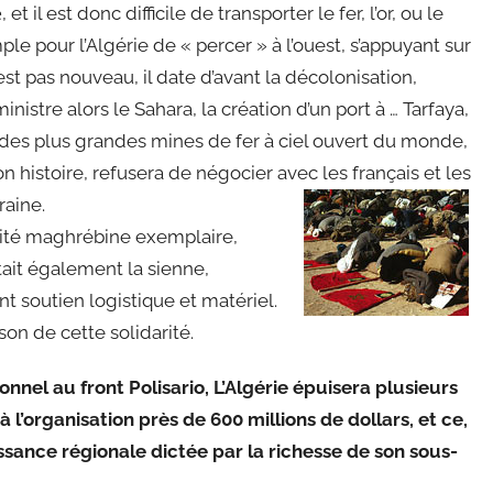
, et il est donc difficile de transporter le fer, l’or, ou le
e
mple pour l’Algérie de « percer » à l’ouest, s’appuyant sur
’est pas nouveau, il date d’avant la décolonisation,
istre alors le Sahara, la création d’un port à … Tarfaya,
e des plus grandes mines de fer à ciel ouvert du monde,
n histoire, refusera de négocier avec les français et les
raine.
arité maghrébine exemplaire,
tait également la sienne,
t soutien logistique et matériel.
son de cette solidarité.
nnel au front Polisario, L’Algérie épuisera plusieurs
l’organisation près de 600 millions de dollars, et ce,
issance régionale dictée par la richesse de son sous-