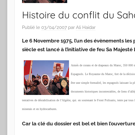
Histoire du conflit du Sa
Publié le
03/04/2007
par
Ali Haidar
Le 6 Novembre 1975, l’un des évènements les
siècle est lancé à l’initiative de feu Sa Majest
Armés de corans et de drapeaux du Maroc, 350 000 mar
Espagnols. Le Royaume du Maroc, fort de la décision d
être une simple formalité, les espagnols laissant la p
documents historiques incontestables, de liens d’allé
tentatives de déstabilisation de l’Algérie, qui. en soutenant le Front Polisario, tente par tous
minerais et en hydrocarbures.
Car la clé du dossier est bel et bien l’ouverture