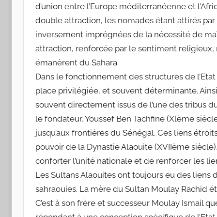
d’union entre l’Europe méditerranéenne et l’Afr
double attraction, les nomades étant attirés par 
inversement imprégnées de la nécessité de maîtr
attraction, renforcée par le sentiment religieux,
émanèrent du Sahara.
Dans le fonctionnement des structures de l’Etat
place privilégiée, et souvent déterminante. Ains
souvent directement issus de l’une des tribus d
le fondateur, Youssef Ben Tachfine (Xlème siècle
jusqu’aux frontières du Sénégal. Ces liens étroi
pouvoir de la Dynastie Alaouite (XVIIème siècle), 
conforter l’unité nationale et de renforcer les 
Les Sultans Alaouites ont toujours eu des liens 
sahraouies. La mère du Sultan Moulay Rachid éta
C’est à son frère et successeur Moulay Ismail qu
répondant à une conception spécifique de l’Etat