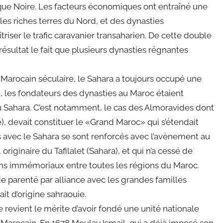
ique Noire. Les facteurs économiques ont entraîné une
les riches terres du Nord, et des dynasties
iser le trafic caravanier transaharien. De cette double
 résultat le fait que plusieurs dynasties régnantes
 Marocain séculaire, le Sahara a toujours occupé une
i, les fondateurs des dynasties au Maroc étaient
u Sahara. C’est notamment, le cas des Almoravides dont
), devait constituer le «Grand Maroc» qui s’étendait
ts avec le Sahara se sont renforcés avec l’avènement au
originaire du Tafilalet (Sahara), et qui n’a cessé de
liens immémoriaux entre toutes les régions du Maroc.
de parenté par alliance avec les grandes familles
it d’origine sahraouie.
e revient le mérite d’avoir fondé une unité nationale
 Marocain. En 1678 Moulay Ismail, qui a déjà imposé son