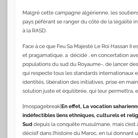
Malgré cette campagne algérienne, les soutiens
pays péférant se ranger du côté de la légalité i
à la RASD.
Face à ce que Feu Sa Majesté Le Roi Hassan II est
et pragamatique, a décidé , en concertation avec
populations du sud du Royaume-, de lancer des
qui respecte tous les standards internationaux 
identités, libération des initiatives, prise en mai
solution juste et équilibrée, qui leur permettra, e
{mospagebreak}
En effet, La vocation saharie
indéfectibles liens ethniques, culturels et rel
Sud
depuis la conquête musulmane, mais c’est à 
décisif dans l’histoire du Maroc, en lui donnant 