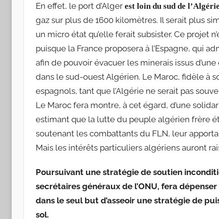
En effet, le port d’Alger
est loin du sud de l’Algéri
gaz sur plus de 1600 kilomètres. Il serait plus si
un micro état qu’elle ferait subsister. Ce projet n
puisque la France proposera à l’Espagne, qui admin
afin de pouvoir évacuer les minerais issus d’un
dans le sud-ouest Algérien. Le Maroc, fidèle à so
espagnols, tant que l’Algérie ne serait pas souve
Le Maroc fera montre, à cet égard, d’une solid
estimant que la lutte du peuple algérien frère é
soutenant les combattants du FLN, leur apportan
Mais les intérêts particuliers algériens auront rai
Poursuivant une stratégie de soutien inconditio
secrétaires généraux de l’ONU, fera dépenser à 
dans le seul but d’asseoir une stratégie de pu
sol.