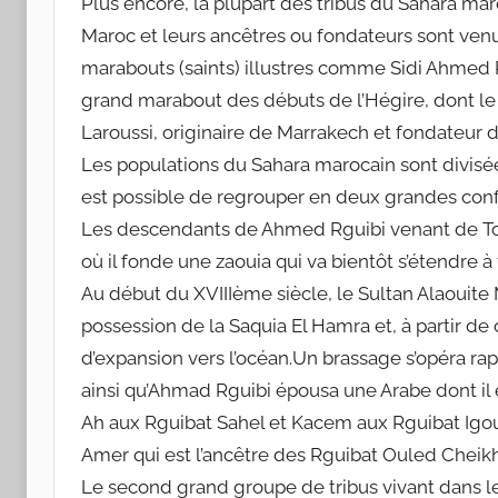
Plus encore, la plupart des tribus du Sahara ma
Maroc et leurs ancêtres ou fondateurs sont venus
marabouts (saints) illustres comme Sidi Ahmed 
grand marabout des débuts de l’Hégire, dont l
Laroussi, originaire de Marrakech et fondateur d
Les populations du Sahara marocain sont divisées
est possible de regrouper en deux grandes confé
Les descendants de Ahmed Rguibi venant de Toua
où il fonde une zaouia qui va bientôt s’étendre à
Au début du XVIIIème siècle, le Sultan Alaouit
possession de la Saquia El Hamra et, à partir
d’expansion vers l’océan.Un brassage s’opéra rap
ainsi qu’Ahmad Rguibi épousa une Arabe dont il 
Ah aux Rguibat Sahel et Kacem aux Rguibat Igoua
Amer qui est l’ancêtre des Rguibat Ouled Cheikh
Le second grand groupe de tribus vivant dans l