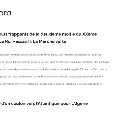
hara
 plus frappants de la deuxième moitié du XXème
é Le Roi Hassan II: La Marche verte
cheurs reprennent possession pacifiquement du Sahara, sans rencontrer de résistance de la part des
e la Cour Internationale de justice de la Haye, vient de parachever son intégrité territoriale. Ce qui devait
lace aux marocains, se transforme alors au fil des années en une véritable partie d’échecs. Le Maroc, fort de
geances des tribus du Sud envers les différents souverains marocains, refusera de se plier aux multiples
 les moyens de percer vers l’Atlantique, ouvrant ainsi la route de l’Amérique à ses sous-sols, riches en
 d’un couloir vers l’Atlantique pour l’Algérie