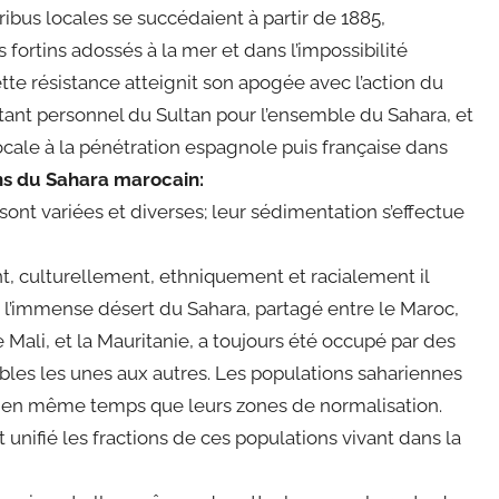
tribus locales se succédaient à partir de 1885,
fortins adossés à la mer et dans l’impossibilité
ette résistance atteignit son apogée avec l’action du
tant personnel du Sultan pour l’ensemble du Sahara, et
locale à la pénétration espagnole puis française dans
ns du Sahara marocain:
ont variées et diverses; leur sédimentation s’effectue
t, culturellement, ethniquement et racialement il
, l’immense désert du Sahara, partagé entre le Maroc,
 le Mali, et la Mauritanie, a toujours été occupé par des
ibles les unes aux autres. Les populations sahariennes
t en même temps que leurs zones de normalisation.
t unifié les fractions de ces populations vivant dans la