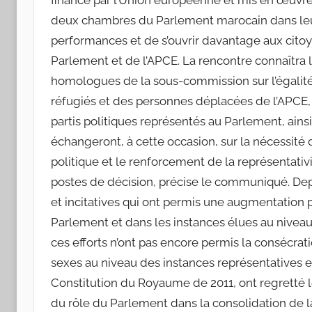
financé par l’Union européenne et mis en œuvre p
deux chambres du Parlement marocain dans leurs 
performances et de s’ouvrir davantage aux cito
Parlement et de l’APCE. La rencontre connaîtra 
homologues de la sous-commission sur l’égalité
réfugiés et des personnes déplacées de l’APCE,
partis politiques représentés au Parlement, ains
échangeront, à cette occasion, sur la nécessité
politique et le renforcement de la représentativ
postes de décision, précise le communiqué. Dep
et incitatives qui ont permis une augmentatio
Parlement et dans les instances élues au niveau
ces efforts n’ont pas encore permis la consécrati
sexes au niveau des instances représentatives et
Constitution du Royaume de 2011, ont regretté 
du rôle du Parlement dans la consolidation de l