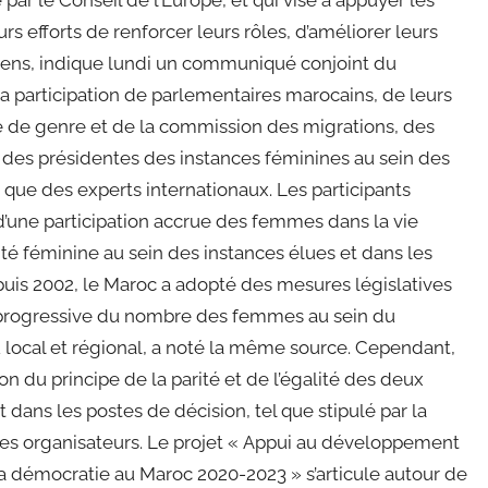
ar le Conseil de l’Europe, et qui vise à appuyer les
efforts de renforcer leurs rôles, d’améliorer leurs
yens, indique lundi un communiqué conjoint du
la participation de parlementaires marocains, de leurs
 de genre et de la commission des migrations, des
 des présidentes des instances féminines au sein des
i que des experts internationaux. Les participants
 d’une participation accrue des femmes dans la vie
ité féminine au sein des instances élues et dans les
uis 2002, le Maroc a adopté des mesures législatives
n progressive du nombre des femmes au sein du
 local et régional, a noté la même source. Cependant,
on du principe de la parité et de l’égalité des deux
 dans les postes de décision, tel que stipulé par la
les organisateurs. Le projet « Appui au développement
a démocratie au Maroc 2020-2023 » s’articule autour de