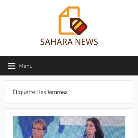
Aller
au
contenu
Sahara
Toute
l'info
Menu
News
sur
le
Sahara
révélée
Étiquette :
les femmes