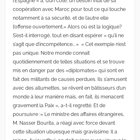
l’Espagne « a, d’un côté, un besoin vital de sa
coopération avec Maroc pour tout ce qui touche
notamment à sa sécurité, et de l’autre elle
l’offense ouvertement.» Alors où est la logique?
S’est-il interrogé, tout en disant espérer « qu’il ne
s’agit que d’incompétence… » « Cet exemple n’est
pas unique. Notre monde connait
quotidiennement de telles situations et se trouve
mis en danger par des «diplomates» qui sont en
fait des militants de causes perdues. Ils s’amusent
avec des allumettes, se rêvent en bâtisseurs d’un
monde à leur manière mais, en fait, ils menacent
gravement la Paix », a-t-il regretté. Et de
poursuivre :« Le ministre des affaires étrangères,
M. Nasser Bourita, a réagi avec force devant
cette situation ubuesque mais gravissime. Il a