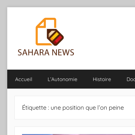
Aller
au
contenu
Sahara
Toute
l'info
Accueil
L’Autonomie
Histoire
Do
sur
News
le
Sahara
révélée
Étiquette :
une position que l’on peine