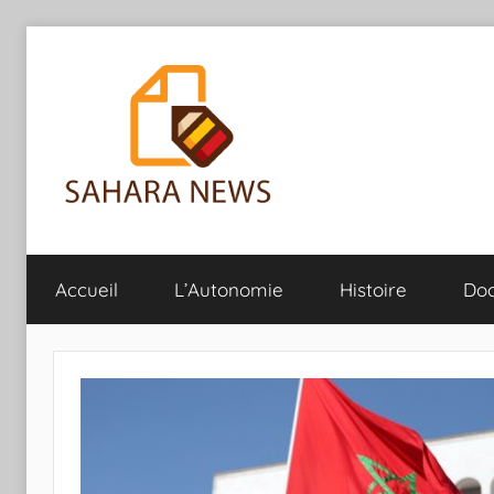
Aller
au
contenu
Sahara
Toute
l'info
Accueil
L’Autonomie
Histoire
Do
sur
News
le
Sahara
révélée