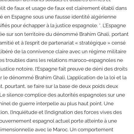
élit de faux et usage de faux est clairement établi dans
ré en Espagne sous une fausse identité algérienne
iés pour échapper à la justice espagnole. *. L’Espagne
ntrée sur son territoire du dénommé Brahim Ghali, portant
mitié et à l’esprit de partenariat « stratégique » censé
délibéré de la connivence claire avec un régime militaire
 des troubles dans les relations maroco-espagnoles ne
 justice notoire, l’Espagne fait preuve de déni des droits
 le dénommé Brahim Ghali. L’application de la loi et la
t, pourtant, se faire sur la base de deux poids deux
. Le silence complice des autorités espagnoles sur une
iminel de guerre interpelle au plus haut point. Une
on, l’inquiétude et l’indignation des forces vives des
 gouvernement espagnol actuel porte atteinte à une
tidimensionnelle avec le Maroc. Un comportement