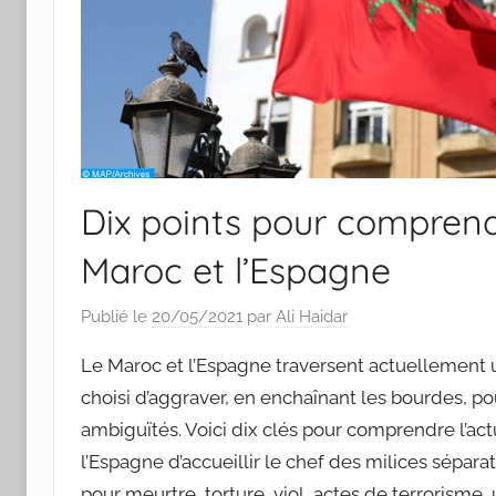
Dix points pour comprendre
Maroc et l’Espagne
Publié le
20/05/2021
par
Ali Haidar
Le Maroc et l’Espagne traversent actuellement u
choisi d’aggraver, en enchaînant les bourdes, po
ambiguïtés. Voici dix clés pour comprendre l’actu
l’Espagne d’accueillir le chef des milices sépar
pour meurtre, torture, viol, actes de terrorisme, 