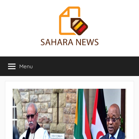
Aller
au
contenu
Sahara
Toute
l'info
Menu
News
sur
le
Sahara
révélée