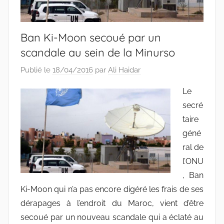
Ban Ki-Moon secoué par un
scandale au sein de la Minurso
Publié le
18/04/2016
par
Ali Haidar
Le
secré
taire
géné
ral de
l’ONU
, Ban
Ki-Moon qui n’a pas encore digéré les frais de ses
dérapages à l’endroit du Maroc, vient d’être
secoué par un nouveau scandale qui a éclaté au