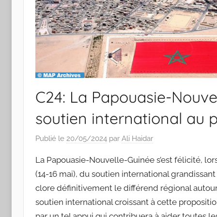
C24: La Papouasie-Nouvel
soutien international au 
Publié le
20/05/2024
par
Ali Haidar
La Papouasie-Nouvelle-Guinée s’est félicité, lo
(14-16 mai), du soutien international grandissant
clore définitivement le différend régional autou
soutien international croissant à cette propos
par un tel appui qui contribuera à aider toutes 