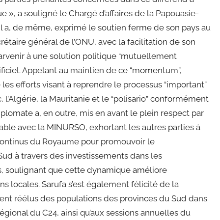
e », a souligné le Chargé d’affaires de la Papouasie-
Il a, de même, exprimé le soutien ferme de son pays au
rétaire général de l’ONU, avec la facilitation de son
parvenir à une solution politique “mutuellement
tificiel. Appelant au maintien de ce “momentum”,
les efforts visant à reprendre le processus “important”
 l’Algérie, la Mauritanie et le “polisario” conformément
iplomate a, en outre, mis en avant le plein respect par
able avec la MINURSO, exhortant les autres parties à
ts continus du Royaume pour promouvoir le
ud à travers des investissements dans les
es, soulignant que cette dynamique améliore
 locales. Sarufa s’est également félicité de la
ent réélus des populations des provinces du Sud dans
égional du C24, ainsi qu’aux sessions annuelles du