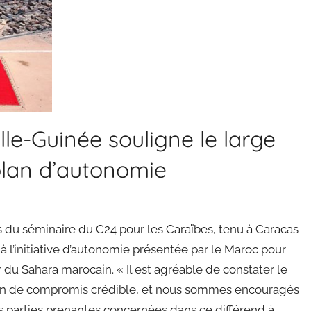
le-Guinée souligne le large
plan d’autonomie
rs du séminaire du C24 pour les Caraïbes, tenu à Caracas
 à l’initiative d’autonomie présentée par le Maroc pour
r du Sahara marocain. « Il est agréable de constater le
ition de compromis crédible, et nous sommes encouragés
les parties prenantes concernées dans ce différend à