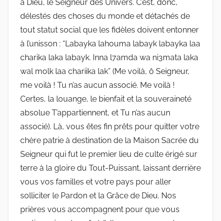
à Dieu, le Seigneur des Univers. C’est, donc,
délestés des choses du monde et détachés de
tout statut social que les fidèles doivent entonner
à l’unisson : “Labayka lahouma labayk labayka laa
charika laka labayk. Inna l7amda wa ni3mata laka
wal molk laa chariika lak” (Me voilà, ô Seigneur,
me voilà ! Tu n’as aucun associé. Me voilà !
Certes, la louange, le bienfait et la souveraineté
absolue T’appartiennent, et Tu n’as aucun
associé). Là, vous êtes fin prêts pour quitter votre
chère patrie à destination de la Maison Sacrée du
Seigneur qui fut le premier lieu de culte érigé sur
terre à la gloire du Tout-Puissant, laissant derrière
vous vos familles et votre pays pour aller
solliciter le Pardon et la Grâce de Dieu. Nos
prières vous accompagnent pour que vous