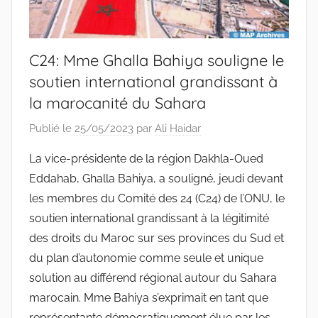
C24: Mme Ghalla Bahiya souligne le
soutien international grandissant à
la marocanité du Sahara
Publié le
25/05/2023
par
Ali Haidar
La vice-présidente de la région Dakhla-Oued Eddahab, Ghalla Bahiya, a souligné, jeudi devant les membres du Comité des 24 (C24) de l’ONU, le soutien international grandissant à la légitimité des droits du Maroc sur ses provinces du Sud et du plan d’autonomie comme seule et unique solution au différend régional autour du Sahara marocain. Mme Bahiya s’exprimait en tant que représentante démocratiquement élue par les populations du Sahara marocain, lors du séminaire du C24 pour la région du Pacifique qui se tient à Bali en Indonésie du 24 au 26 mai. L’élue du Sahara marocain, qui participe à cette réunion sur invitation de la présidente du C24, a noté que l’Initiative marocaine d’autonomie jouit d’un soutien croissant auprès de la communauté internationale, dont 19 résolutions du Conseil de sécurité de l’ONU. Alors que plus de 58 pays ont retiré ou gelé leur reconnaissance de l’entité fictive autoproclamée, le plan d’autonomie bénéficie de l’appui de plus de 100 États membres de l’ONU, a-t-elle affirmé, rappelant l’inauguration de 28 consulats généraux dans les villes de Laâyoune et Dakhla. L’intervenante a également fait observer que la prééminence de l’Initiative d’autonomie, comme la seule solution réaliste, pratique et durable à ce différend régional est une réalité, signalant que cette solution apportera non seulement de la stabilité dans la région, mais aura également un impact significatif sur le développement socio-économique de la population du Sahara marocain. Sous l’impulsion de Sa Majesté le Roi Mohammed VI, le Maroc s’est engagé, depuis 2007, dans une dynamique positive et constructive, pour résoudre ce différend régional à travers l’initiative d’autonomie, et ce dans le cadre de la souveraineté et l’intégrité territoriale du Royaume et son unité nationale, a indiqué Mme Bahiya. Elle a, par ailleurs, relevé que depuis juin 2022, le Sahara marocain a accueilli des forums internationaux d’investissement avec l’Espagne, les États-Unis et la Pologne, ainsi que des cérémonies de signature d’accords de jumelage avec des villes italiennes et américaines, outre l’ouverture de la Chambre de commerce maroco-brésilienne. Dans la même veine, l’intervenante a rappelé la tenue, dans cette partie du Royaume, des commissions mixtes, notamment avec l’Union des Comores et la Sierra Leone, précisant que ces commissions contribuent au renforcement de la coopération et à la promotion du développement durable dans divers secteurs en Afrique et mettent en lumière la reconnaissance internationale de la souveraineté du Maroc sur son Sahara. Ces réunions d’envergure confirment également que le Sahara marocain est devenu une plaque tournante continentale pour le développement socio-économique en Afrique, a-t-elle dit. Évoquant les élections régionales et locales de 2021, l’élue du Sahara marocain a fait remarquer que ces échéances ont mis en évidence l’engagement du Royaume en faveur de la démocratie, l’État de droit et les droits de l’homme, y compris dans la région de Dakhla-Oued Eddahab, où elle était élue vice-présidente du Conseil de la région éponyme. Elle a, en outre, indiqué que le processus électoral dans les provinces du Sud, à l’instar des autres régions du Royaume, s’est déroulé dans le respect des normes internationales de démocratie et de transparence, un constat validé par plus de 5.000 observateurs nationaux et internationaux. Se disant fière de la participation active et agissante des populations locales aux élections au Sahara, Mme Bahiya a rappelé que le taux de participation dans les régions de Dakhla-Oued Eddahab et Laâyoune Sakia El Hamra a frôlé les 58,30% et 66,94% respectivement. Il s’agit, selon elle, d’un indicateur significatif qui atteste du mode de vie paisible des populations résidant dans les provinces du Sud du Maroc et démontre le caractère illégitime du « polisario » et son simulacre « congrès » imposé par le pays hôte des camps de Tindouf. L’élue du Sahara marocain a affirmé que tous ces indicateurs reflètent l’implication « enthousiaste et productive » des populations locales dans la dynamique de croissance socio-économique que connaissent les provinces du Sud, ainsi que leur participation active dans la sphère politique, contrairement aux allégations fallacieuses du pays hôte des camps de Tindouf et du « polisario », qui prétendent à tort que le Sahara marocain est occupé militairement. « C’est un mensonge. Je suis ici pour vous dire que le Sahara marocain a réintégré sa juste place dans l’intégrité territoriale nationale du Maroc », a-t-elle insisté devant les membres du C24. S’agissant de la dynamique de développement tous azimuts dans les provinces du Sud, Mme Bahiya a mis en avant les progrès réalisés en matière de mise en œuvre des Objectifs de développement durable (ODD). En droite ligne des Instructions de Sa Majesté le Roi Mohammed VI, le Sahara marocain vit au rythme d’un développement remarquable qui a permis à ses populations de vivre dans la paix, la liberté, la prospérité et la réalisation des ODD, a-t-elle fait remarquer, tout en se félicitant de la stratégie du Royaume dans ses provinces du Sud et de sa dynamique de convergence accélérée vers les Objectifs de développement durable. Cette stratégie a également joué un rôle crucial, selon elle, dans la mise en œuvre de l’Agenda 2030 des Nations Unies, étant donné qu’il s’agit d’un modèle de solidarité et d’un moteur de développement local, régional et continental, comme en témoignent de nombreux rapports du Secrétaire général de l’ONU au Conseil de sécurité et à l’Assemblée générale, a-t-elle ajouté. A ce propos, l’intervenante a expliqué que depuis le lancement en 2015 du Nouveau modèle de développement des provinces du Sud, des projets d’investissement d’envergure ont été réalisés notamment dans les domaines des infrastructures (routes, ports et aéroports), de la santé, de la formation, l’industrie, l’agriculture, les énergies renouvelables, le tourisme, l’exploitation minière, la pêche maritime et dans les secteurs sociaux. Dotée d’un budget de 8 milliards de dollars, cette « initiative ambitieuse » vise à imprimer une nouvelle dynamique aux projets socio-économiques et structurels de la région pour répondre aux normes mondiales, a-t-elle indiqué, notant que depuis sa participation l’an dernier au séminaire régional du C24 à Sainte-Lucie, la région de Dakhla a vu l’inauguration de plusieurs projets d’infrastructure comme l’usine de dessalement d’eau et le parc éolien, qui généreront des milliers d’emplois permanents. La région a également connu des avancées significatives dans ses infrastructures, notamment la construction de la voie express Tiznit-Laâyoune-Dakhla, le port de Dakhla Atlantique et l’extension du réseau et de la couverture électrique, a-t-elle ajouté. L’intervenante a, de même, cité le Centre hospitalier universitaire régional de Laâyoune dont l’ouverture est prévue en 2024, les unités de dessalement d’eau de mer qui sont en cours de réalisation à Laâyoune, Tarfaya et Smara, et celles achevées à Boujdour et Oued Eddahab, notant que des projets d’assainissement sont en voie d’achèvement à Laâyoune et Foum El Oued, alors que d’autres ont été finalisés à Tarfaya. Elle a également indiqué que des programmes, comme celui de la Fondation Phosboucraa, constituent une source de fierté locale et d’appropriation du Nouveau modèle de développement et pourraient valablement inspirer d’autres régions du Royaume, voire d’autres pays. Plusieurs indicateurs socio-économiques, notamment au niveau du PIB par habitant, sont plus élevés au Sahara marocain par rapport aux autres régions du Royaume, a encore relevé Mme Bahiya, précisant que les deux régions des provinces du Sud ont réalisé un taux de croissance annuel très supérieur à la moyenne nationale, à savoir 10,9% pour Laâyoune Sakia El Hamra et 10,5% pour Dakhla-Oued Eddahab, soit 50% de plus que la moyenne nationale. Elle a signalé que les provinces du Sud ont les indicateurs de développement humain les plus élevés par rapport à toute autre région du Royaume, dépassant les attentes et bien au-dessus des 6% dans lesquels elles se trouvaient à leur retour à la mère patrie en 1975. Et de poursuivre que la région bénéficie aussi d’un taux de préscolarisation et d’une densité médicale élevés, et a connu une croissance importante dans le secteur du tourisme avec 51.920 passagers accueillis à l’aéroport de Dakhla au cours du premier trimestre 2023. Evoquant la situation dans les camps de Tindouf, dans le sud-ouest de l’Algérie, Mme Bahiya a indiqué que les populations y séquestrée sont confrontées à des conditions de vie dramatiques, à des violations des droits de l’homme et de l’enfant, en sus de la malnutrition chronique et l’absence de la liberté de mouvement. « Les populations dans ces camps sont privées de leur droit fondamental de protester contre la répression constante et la marginalisation par le pays hôte et le +polisario+ », comme l’attestent de nombreux rapports officiels du Comité des droits de l’homme des Nations Unies, s’est-elle indignée, relevant que ce Comité a noté dans ses observations que le pays hôte a de facto transféré ses compétences juridictionnelles au “polisario” sur les territoires des camps de Tindouf. “Ces camps échappent au contrôle juridictionnel des tribunaux du pays hôte, ce qui constitue une violation flagrante des principes fondamentaux du droit international”, a souligné l’intervenante devant les membres du C24 de l’ONU, ajoutant qu’au lieu d’apporter une aide à ceux qui en ont besoin pour en finir avec la malnutrition chronique, le pays hôte et le “polisario” utilisent l’aide humanitaire pour acquérir du matériel militaire. Ces détournements ont été révélés au grand jour plus tôt cette année par le Programme alimentaire mondial (PAM) dans son rapport intitulé « Evaluation of Algeria WFP Interim Country Strategic Plan 2019-2022 », outre le rapport de l’Office européen de l