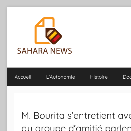
Aller
au
contenu
Sahara
Toute
l'info
Accueil
L’Autonomie
Histoire
Do
sur
News
le
Sahara
révélée
M. Bourita s’entretient a
du groupe d’amitié parl