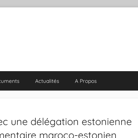
cuments
Actualités
A Propos
vec une délégation estonienne
ementaire maroco-estonien