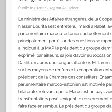
Publié le
01/02/2023
par
Ali Haidar
Le ministre des Affaires étrangères, de la Coopér
Nasser Bourita s’est entretenu, mardi à Rabat, 
parlementaire maroco-estonien, actuellement en
principalement porté sur des questions se rappor
a indiqué à la MAP le président du groupe d’am
exprimé, par ailleurs, sa joie d’avoir eu l’occasi
Dakhla, « après une longue attente ». M. Tamm 
sur les moyens de renforcer la coopération entre
président de la Chambre des conseillers, Enaam 
parlementaire maroco-estonien est motivée par 
bilatérale, relevant que le Maroc est un pays vo
transfrontaliers posés exigent le resserrement d
faire face ensemble. Le président du groupe d’