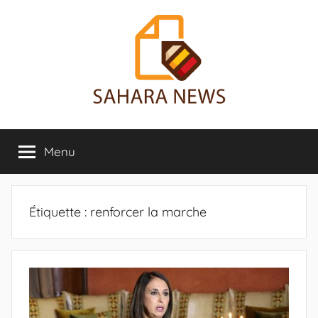
Aller
au
contenu
Sahara
Toute
l'info
Menu
News
sur
le
Sahara
révélée
Étiquette :
renforcer la marche