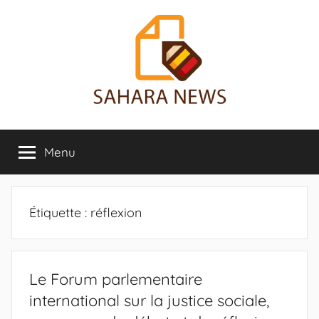
Aller
au
contenu
Sahara
Toute
l'info
Menu
News
sur
le
Sahara
révélée
Étiquette :
réflexion
Le Forum parlementaire
international sur la justice sociale,