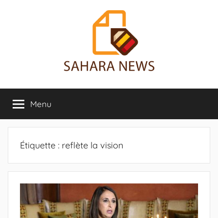
Aller
au
contenu
Sahara
Toute
l'info
Menu
News
sur
le
Sahara
révélée
Étiquette :
reflète la vision