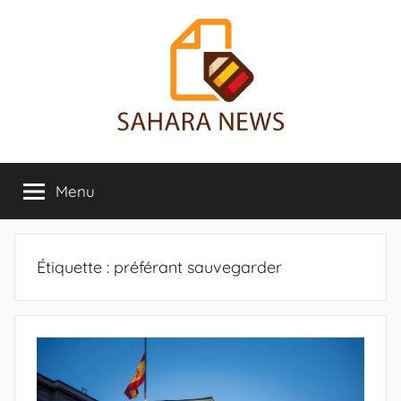
Aller
au
contenu
Sahara
Toute
l'info
Menu
News
sur
le
Sahara
révélée
Étiquette :
préférant sauvegarder