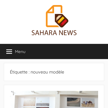
Aller
au
contenu
Sahara
Toute
l'info
Menu
News
sur
le
Sahara
révélée
Étiquette :
nouveau modèle