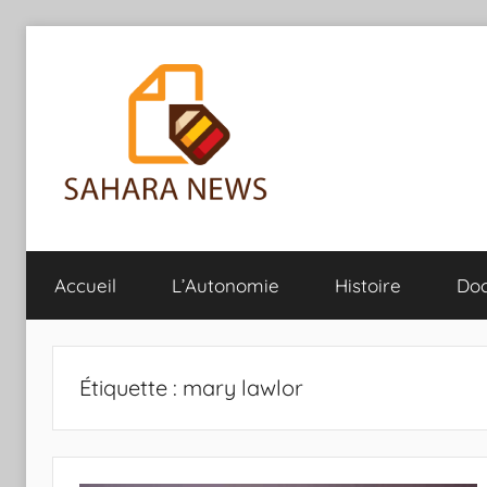
Aller
au
contenu
Sahara
Toute
l'info
Accueil
L’Autonomie
Histoire
Do
sur
News
le
Sahara
révélée
Étiquette :
mary lawlor