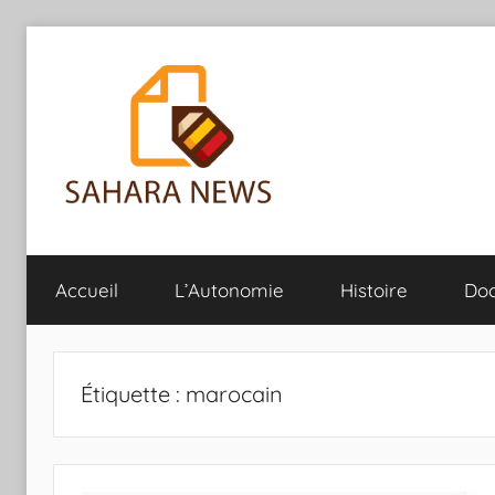
Aller
au
contenu
Sahara
Toute
l'info
Accueil
L’Autonomie
Histoire
Do
sur
News
le
Sahara
révélée
Étiquette :
marocain