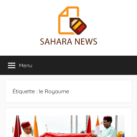
Aller
au
contenu
Sahara
Toute
l'info
Menu
News
sur
le
Sahara
révélée
Étiquette :
le Royaume