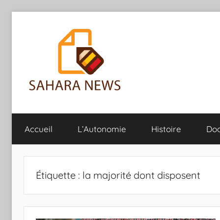
Aller
au
contenu
Sahara
Toute
l'info
Accueil
L’Autonomie
Histoire
Do
sur
News
le
Sahara
révélée
Étiquette :
la majorité dont disposent