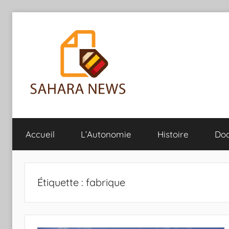
Aller
au
contenu
Sahara
Toute
l'info
Accueil
L’Autonomie
Histoire
Do
sur
News
le
Sahara
révélée
Étiquette :
fabrique