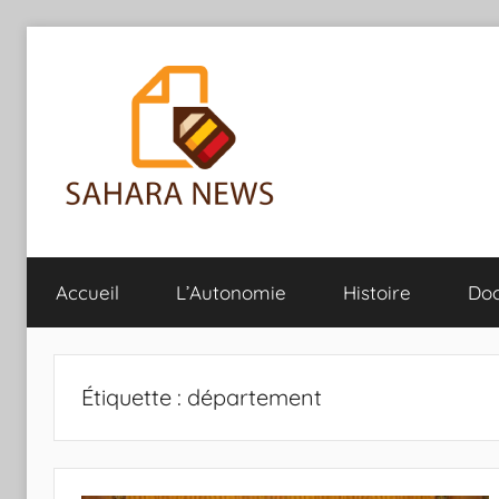
Aller
au
contenu
Sahara
Toute
l'info
Accueil
L’Autonomie
Histoire
Do
sur
News
le
Sahara
révélée
Étiquette :
département