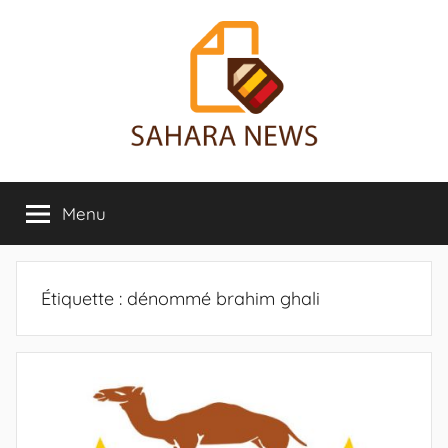
Aller
au
contenu
Sahara
Toute
l'info
Menu
News
sur
le
Sahara
révélée
Étiquette :
dénommé brahim ghali