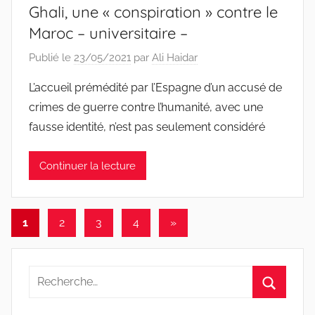
Ghali, une « conspiration » contre le
Maroc – universitaire –
Publié le
23/05/2021
par
Ali Haidar
L’accueil prémédité par l’Espagne d’un accusé de
crimes de guerre contre l’humanité, avec une
fausse identité, n’est pas seulement considéré
Continuer la lecture
Pagination
Articles
1
2
3
4
»
suivants
des
publications
Recherche
pour
Recherc
: