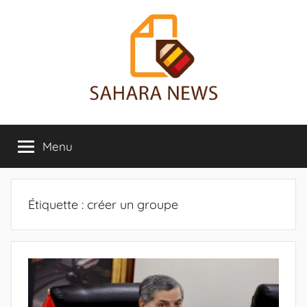
Aller
au
contenu
Sahara
Toute
l'info
Menu
News
sur
le
Sahara
révélée
Étiquette :
créer un groupe