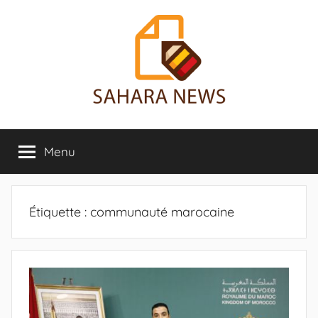
Aller
au
contenu
Sahara
Toute
l'info
Menu
News
sur
le
Sahara
révélée
Étiquette :
communauté marocaine