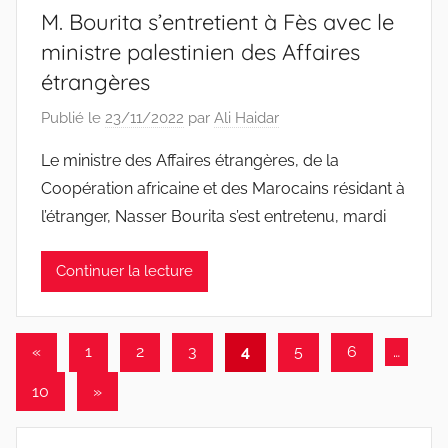
M. Bourita s’entretient à Fès avec le
ministre palestinien des Affaires
étrangères
Publié le
23/11/2022
par
Ali Haidar
Le ministre des Affaires étrangères, de la
Coopération africaine et des Marocains résidant à
l’étranger, Nasser Bourita s’est entretenu, mardi
Continuer la lecture
Pagination
Publications
«
1
2
3
4
5
6
…
précédentes
des
Articles
10
»
publications
suivants