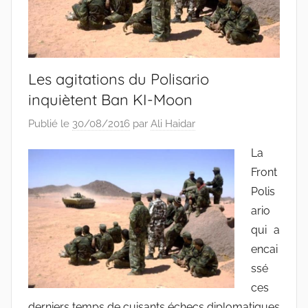
Les agitations du Polisario
inquiètent Ban KI-Moon
Publié le
30/08/2016
par
Ali Haidar
La
Front
Polis
ario
qui a
encai
ssé
ces
derniers temps de cuisants échecs diplomatiques