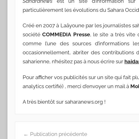
Saharanews
est un site d’information sur l
particulièrement les évolutions du Sahara Occid
Créé en 2007 à Laâyoune par les journalistes s
société
COMMEDIA
Presse
, le site a très vit
comme l’une des sources d’informations le
occasionnellement, abriter des contributions d
saharienne, n’hésitez pas à nous écrire sur
haida
Pour afficher vos publicités sur un site qui fait 
analytics certifié) , merci d’envoyer un mail à
Mok
A très bientôt sur saharanews.org !
Navigation
Publication précédente
de