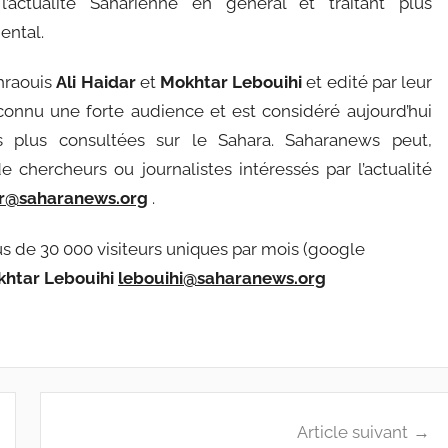
’actualité Saharienne en général et traitant plus
ental.
ahraouis
Ali Haidar
et
Mokhtar Lebouihi
et edité par leur
e connu une forte audience et est considéré aujourd’hui
s plus consultées sur le Sahara. Saharanews peut,
e chercheurs ou journalistes intéressés par l’actualité
r@saharanews.org
.
plus de 30 000 visiteurs uniques par mois (google
htar Lebouihi
lebouihi@saharanews.org
Article suivant