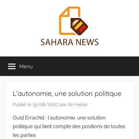
Aller
au
contenu
Sahara
Toute
l'info
Menu
News
sur
le
Sahara
révélée
L’autonomie, une solution politique
Publié le
15/08/2007
par
Ali Haidar
Ould Errachid : l'autonomie, une solution
politique qui tient compte des positions de toutes
les parties