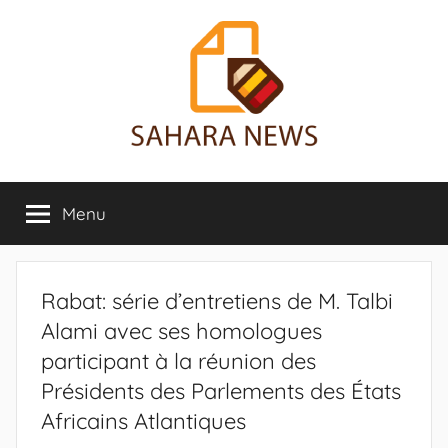
Aller
au
contenu
Sahara
Toute
l'info
Menu
News
sur
le
Sahara
révélée
Rabat: série d’entretiens de M. Talbi
Alami avec ses homologues
participant à la réunion des
Présidents des Parlements des États
Africains Atlantiques