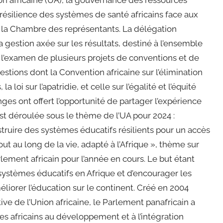
ion africaine (UA), la gouvernance des ressources
 résilience des systèmes de santé africains face aux
la Chambre des représentants. La délégation
a gestion axée sur les résultats, destiné à l’ensemble
 l’examen de plusieurs projets de conventions et de
stions dont la Convention africaine sur l’élimination
 loi sur l’apatridie, et celle sur l’égalité et l’équité
s ont offert l’opportunité de partager l’expérience
t déroulée sous le thème de l’UA pour 2024 :
struire des systèmes éducatifs résilients pour un accès
out au long de la vie, adapté à l’Afrique », thème sur
rlement africain pour l’année en cours. Le but étant
s systèmes éducatifs en Afrique et d’encourager les
liorer l’éducation sur le continent. Créé en 2004
ive de l’Union africaine, le Parlement panafricain a
les africains au développement et à l’intégration