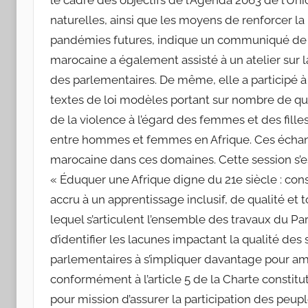
le cadre des objectifs de l’Agenda 2063 de l’Un
naturelles, ainsi que les moyens de renforcer la
pandémies futures, indique un communiqué de 
marocaine a également assisté à un atelier sur l
des parlementaires. De même, elle a participé à
textes de loi modèles portant sur nombre de que
de la violence à l’égard des femmes et des filles, la
entre hommes et femmes en Afrique. Ces échange
marocaine dans ces domaines. Cette session s’es
« Éduquer une Afrique digne du 21e siècle : con
accru à un apprentissage inclusif, de qualité et t
lequel s’articulent l’ensemble des travaux du Pa
d’identifier les lacunes impactant la qualité de
parlementaires à s’impliquer davantage pour amé
conformément à l’article 5 de la Charte constitut
pour mission d’assurer la participation des peup