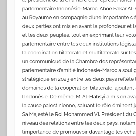
parlementaire Indonésie-Maroc, Aboe Bakar Al-Ha
au Royaume en compagnie d’une importante délé
deux parties ont mis en avant la profondeur et la
et les deux peuples, tout en exprimant leur vol
parlementaire entre les deux institutions législat
la coordination bilatérale et multilatérale sur 
un communiqué de la Chambre des représentants
parlementaire d’amitié Indonésie-Maroc a soulig
stratégique en 2023 entre les deux pays reflète l
domaines de la coopération bilatérale, ajoutant 
l’Indonésie. De même, M. Al-Habsyi a mis en ava
la cause palestinienne, saluant le rôle éminent
Sa Majesté le Roi Mohammed VI, Président du Com
niveau des relations entre les deux pays, nota
l’importance de promouvoir davantage les échan