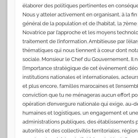
élaborer des politiques pertinentes en conséque
Nous y atteler activement en organisant, à la fi
général de la population et de l’habitat, la 7ème
Novatrice par l’approche et les moyens technolog
traitement de l’information. Ambitieuse par l’é
thématiques qui nous tiennent à cœur dont notam
sociale. Monsieur le Chef du Gouvernement, Il ne
l’importance stratégique de cet évènement décenn
institutions nationales et internationales, acteu
et plus encore, familles marocaines et l’ensemb
conviction que tu ne ménageras aucun effort po
opération d’envergure nationale qui exige, au-d
humaines et logistiques, un engagement et une c
administrations publiques, des établissements p
autorités et des collectivités territoriales, régio