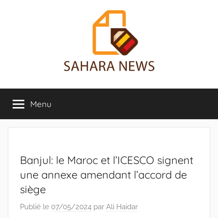
Aller
au
contenu
Sahara
Toute
l'info
Menu
News
sur
le
Sahara
révélée
Banjul: le Maroc et l’ICESCO signent
une annexe amendant l’accord de
siège
Publié le
07/05/2024
par
Ali Haidar